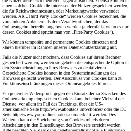
die Nutzer diese nach mehreren Tagen aufsuchen. Ebenso können in
einem solchen Cookie die Interessen der Nutzer gespeichert werden,
die für Reichweitenmessung oder Marketingzwecke verwendet
werden. Als „Third-Party-Cookie“ werden Cookies bezeichnet, die
von anderen Anbietern als dem Verantwortlichen, der das
Onlineangebot betreibt, angeboten werden (andernfalls, wenn es nur
dessen Cookies sind spricht man von „First-Party Cookies“).
Wir können temporäre und permanente Cookies einsetzen und
klären hierüber im Rahmen unserer Datenschutzerklärung auf.
Falls die Nutzer nicht möchten, dass Cookies auf ihrem Rechner
gespeichert werden, werden sie gebeten die entsprechende Option in
den Systemeinstellungen ihres Browsers zu deaktivieren.
Gespeicherte Cookies können in den Systemeinstellungen des
Browsers gelöscht werden. Der Ausschluss von Cookies kann zu
Funktionseinschränkungen dieses Onlineangebotes führen.
Ein genereller Widerspruch gegen den Einsatz der zu Zwecken des
Onlinemarketing eingesetzten Cookies kann bei einer Vielzahl der
Dienste, vor allem im Fall des Trackings, über die US-
amerikanische Seite http://www.aboutads.info/choices/ oder die EU-
Seite http://www.youronlinechoices.com/ erklärt werden. Des
Weiteren kann die Speicherung von Cookies mittels deren
Abschaltung in den Einstellungen des Browsers erreicht werden.
Bitte beachten Sie, dass dann gegebenenfalls nicht alle Funktionen