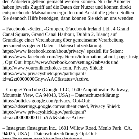
den Anbietern geltend gemacht werden können. Nur die Anbieter
haben jeweils Zugriff auf die Daten der Nutzer und können direkt
entsprechende Maßnahmen ergreifen und Auskünfte geben. Sollten
Sie dennoch Hilfe benötigen, dann können Sie sich an uns wenden.
– Facebook, ‑Seiten, ‑Gruppen, (Facebook Ireland Ltd., 4 Grand
Canal Square, Grand Canal Harbour, Dublin 2, Irland) auf
Grundlage einer Vereinbarung über gemeinsame Verarbeitung
personenbezogener Daten – Datenschutzerklärung:
https://www.facebook.com/about/privacy/, speziell für Seiten:
https://www.facebook.com/legal/terms/information_about_page_insig
, Opt-Out: https://www.facebook.com/settings?tab=ads und
http://www.youronlinechoices.com, Privacy Shield:
https://www.privacyshield.gov/participant?
id=a2zt0000000GnywAAC&status=Active.
– Google/ YouTube (Google LLC, 1600 Amphitheatre Parkway,
Mountain View, CA 94043, USA) – Datenschutzerklärung:
https://policies.google.com/privacy, Opt-Out:
https://adssettings.google.com/authenticated, Privacy Shield:
https://www.privacyshield.gov/participant?
id=a2zt000000001L5AAI&status=Active.
– Instagram (Instagram Inc., 1601 Willow Road, Menlo Park, CA,
94025, USA) – Datenschutzerklärung/ Opt-Out: