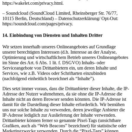
https://wakelet.com/privacy.html.
– Soundcloud (SoundCloud Limited, Rheinsberger Str. 76/77,
10115 Berlin, Deutschland) – Datenschutzerklärung/ Opt-Out:
https://soundcloud.com/pages/privacy.
14. Einbindung von Diensten und Inhalten Dritter
Wir setzen innerhalb unseres Onlineangebotes auf Grundlage
unserer berechtigten Interessen (d.h. Interesse an der Analyse,
Optimierung und wirtschaftlichem Betrieb unseres Onlineangebotes
im Sinne des Art. 6 Abs. 1 lit. f. DSGVO) Inhalts- oder
Serviceangebote von Drittanbietern ein, um deren Inhalte und
Services, wie z.B. Videos oder Schriftarten einzubinden
(nachfolgend einheitlich bezeichnet als “Inhalte”).
Dies setzt immer voraus, dass die Drittanbieter dieser Inhalte, die IP-
Adresse der Nutzer wahrnehmen, da sie ohne die IP-Adresse die
Inhalte nicht an deren Browser senden könnten. Die IP-Adresse ist
damit für die Darstellung dieser Inhalte erforderlich. Wir bemühen
uns nur solche Inhalte zu verwenden, deren jeweilige Anbieter die
IP-Adresse lediglich zur Auslieferung der Inhalte verwenden.
Drittanbieter können ferner so genannte Pixel-Tags (unsichtbare
Grafiken, auch als “Web Beacons” bezeichnet) für statistische oder
Marketingzwecke verwenden. Durch die “Pixel-Tags” können