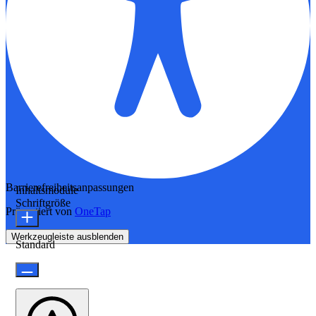
Barrierefreiheitsanpassungen
Inhaltsmodule
Schriftgröße
Präsentiert von
OneTap
Werkzeugleiste ausblenden
Standard